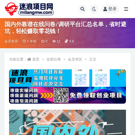
登录
全部
国内外靠谱在线问卷/调研平台汇总名单，省时避
坑，轻松赚取零花钱！
会员专区
1 年前
0
12
9.8
当前位置：
首页
全部分类
会员专区
正文