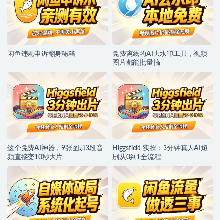
闲鱼违规申诉翻身秘籍
免费离线的AI去水印工具，视频
图片都能批量搞
这个免费AI神器，9张图加3段音
Higgsfield 实操：3分钟真人AI短
频直接变10秒大片
剧从0到1全流程