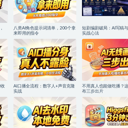
，
八类AI角色提示词清单，200个拿
短剧编剧破局：AI写稿
来即用的指令
实战心法
赚收
AI口播全流程：数字人+声音克隆
不用真人也能做吃播？这
实战
布三步出片