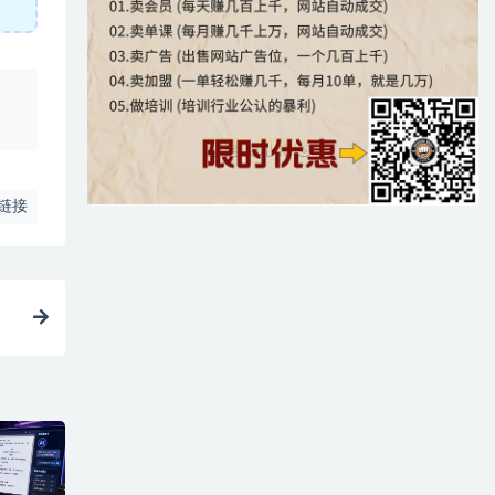
、
链接
！