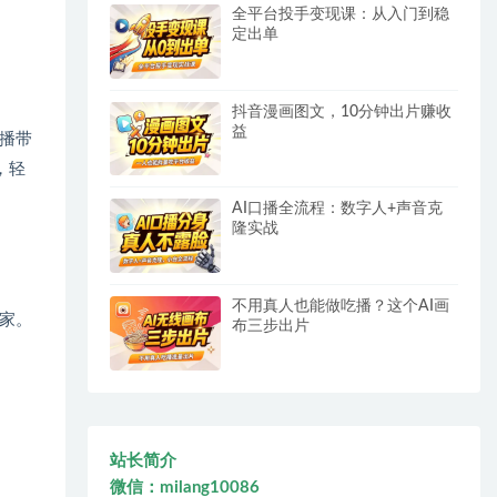
全平台投手变现课：从入门到稳
定出单
抖音漫画图文，10分钟出片赚收
益
播带
，轻
AI口播全流程：数字人+声音克
隆实战
不用真人也能做吃播？这个AI画
家。
布三步出片
站长简介
微信：milang10086