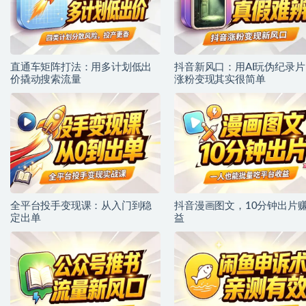
直通车矩阵打法：用多计划低出
抖音新风口：用AI玩伪纪录片
价撬动搜索流量
涨粉变现其实很简单
全平台投手变现课：从入门到稳
抖音漫画图文，10分钟出片
定出单
益