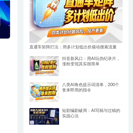
直通车矩阵打法：用多计划低出价撬动搜索流量
抖音新风口：用AI玩伪纪录片，
涨粉变现其实很简单
八类AI角色提示词清单，200个
拿来即用的指令
短剧编剧破局：AI写稿与过稿的
实战心法