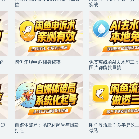
益
实战
的
闲鱼违规申诉翻身秘籍
免费离线的AI去水印工
图片都能批量搞
I短
自媒体破局：系统化起号与爆款
闲鱼没流量？多半是这
打造
做透