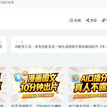
们进行处理。
收藏
海报
篇
下一篇
文
AI配音工具：多角色配音及一键生成视频字幕电脑端软件【专
属】
稳
抖音漫画图文，10分钟出片赚收
AI口播全流程：数字人