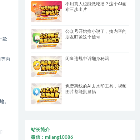
不用真人也能做吃播？这个AI画
布三步出片
公众号开始推小说了，搞内容的
朋友盯紧这个信号
一款
闲鱼违规申诉翻身秘籍
面等内
免费离线的AI去水印工具，视频
图片都能批量搞
地。
站长简介
即
微信：milang10086