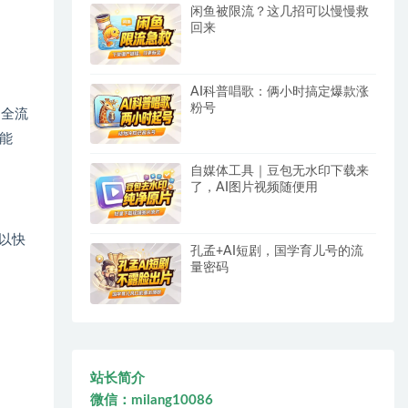
闲鱼被限流？这几招可以慢慢救
回来
AI科普唱歌：俩小时搞定爆款涨
粉号
的全流
能
自媒体工具｜豆包无水印下载来
了，AI图片视频随便用
以快
孔孟+AI短剧，国学育儿号的流
量密码
站长简介
微信：milang10086