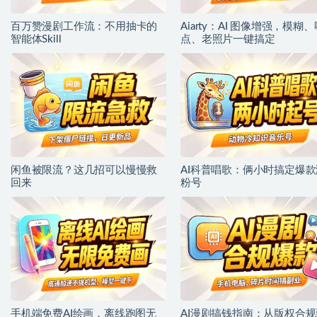
百万赞漫剧工作流：不用抽卡的
Aiarty：AI 图像增强，模糊、
智能体Skill
点、老照片一键搞定
闲鱼被限流？这几招可以慢慢救
AI科普唱歌：俩小时搞定爆款
回来
粉号
手机端免费AI绘画，离线跑图无
AI漫剧搞钱指南：从版权合规