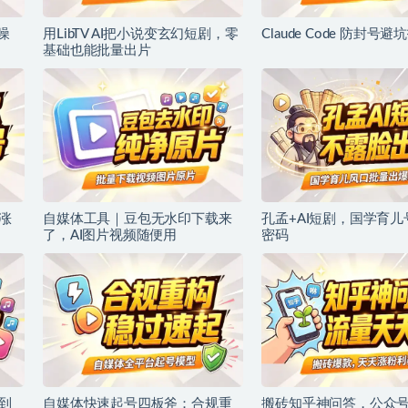
噪
用LibTV AI把小说变玄幻短剧，零
Claude Code 防封号避
基础也能批量出片
涨
自媒体工具｜豆包无水印下载来
孔孟+AI短剧，国学育
了，AI图片视频随便用
密码
到
自媒体快速起号四板斧：合规重
搬砖知乎神问答，公众