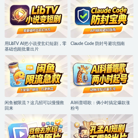
用LibTV AI把小说变玄幻短剧，零
Claude Code 防封号避坑指南
基础也能批量出片
闲鱼被限流？这几招可以慢慢救
AI科普唱歌：俩小时搞定爆款涨
回来
粉号