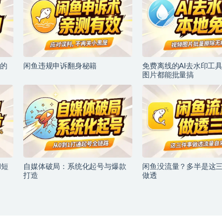
的
闲鱼违规申诉翻身秘籍
免费离线的AI去水印工
图片都能批量搞
I短
自媒体破局：系统化起号与爆款
闲鱼没流量？多半是这
打造
做透