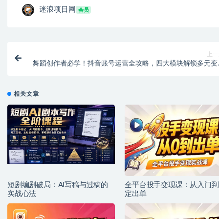
迷浪项目网
会员
上一
舞蹈创作者必学！抖音账号运营全攻略，四大模块解锁多元变
密
相关文章
短剧编剧破局：AI写稿与过稿的
全平台投手变现课：从入门到
实战心法
定出单