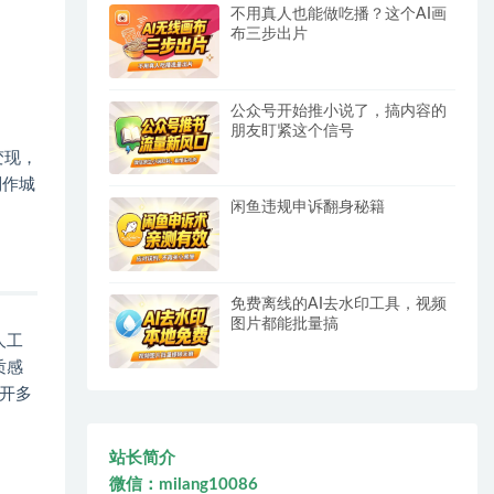
不用真人也能做吃播？这个AI画
布三步出片
公众号开始推小说了，搞内容的
朋友盯紧这个信号
变现，
制作城
闲鱼违规申诉翻身秘籍
免费离线的AI去水印工具，视频
图片都能批量搞
人工
质感
开多
站长简介
微信：milang10086