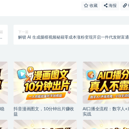
收藏
海报
篇
下一篇
现
解锁 AI 生成腿模视频秘籍零成本涨粉变现开启一件代发财富
码
【专属】
稳
抖音漫画图文，10分钟出片赚收
AI口播全流程：数字人
益
实战