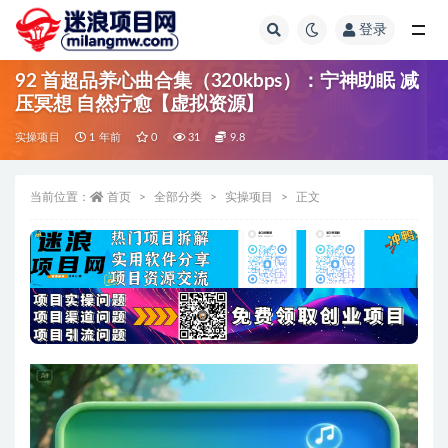
登录
全部
92 首超品养心曲合集（320kbps）：宁神助眠 减
压冥想 自然疗愈【虚拟资源】
实操项目
1 年前
0
31
9.8
当前位置：
首页
全部分类
实操项目
正文