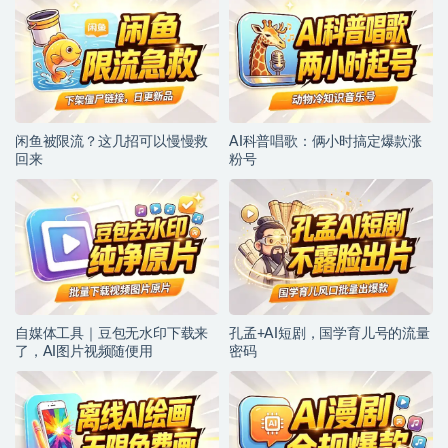
闲鱼被限流？这几招可以慢慢救
AI科普唱歌：俩小时搞定爆款涨
回来
粉号
自媒体工具｜豆包无水印下载来
孔孟+AI短剧，国学育儿号的流量
了，AI图片视频随便用
密码