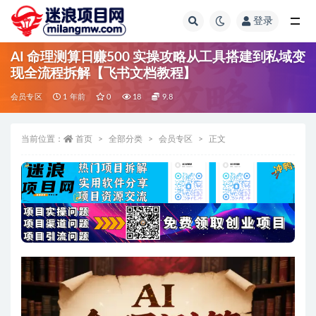
登录
全部
AI 命理测算日赚500 实操攻略从工具搭建到私域变
现全流程拆解【飞书文档教程】
会员专区
1 年前
0
18
9.8
当前位置：
首页
全部分类
会员专区
正文