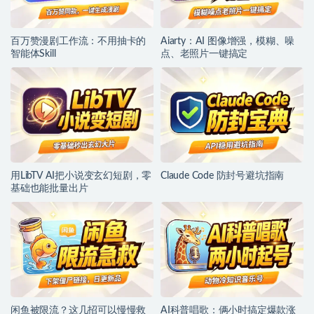
百万赞漫剧工作流：不用抽卡的
Aiarty：AI 图像增强，模糊、噪
智能体Skill
点、老照片一键搞定
用LibTV AI把小说变玄幻短剧，零
Claude Code 防封号避坑指南
基础也能批量出片
闲鱼被限流？这几招可以慢慢救
AI科普唱歌：俩小时搞定爆款涨