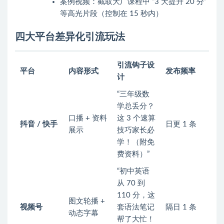
案例视频：截取大厂课程中 “3 天提升 20 分”
等高光片段（控制在 15 秒内）
四大平台差异化引流玩法
引流钩子设
平台
内容形式
发布频率
计
“三年级数
学总丢分？
口播 + 资料
这 3 个速算
抖音 / 快手
日更 1 条
展示
技巧家长必
学！（附免
费资料）”
“初中英语
从 70 到
110 分，这
图文轮播 +
视频号
套语法笔记
隔日 1 条
动态字幕
帮了大忙！