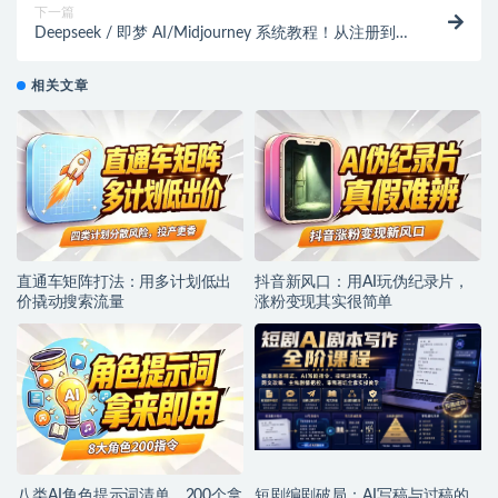
下一篇
Deepseek / 即梦 AI/Midjourney 系统教程！从注册到实
战案例全解析（附新手入门指南）
相关文章
直通车矩阵打法：用多计划低出
抖音新风口：用AI玩伪纪录片，
价撬动搜索流量
涨粉变现其实很简单
八类AI角色提示词清单，200个拿
短剧编剧破局：AI写稿与过稿的