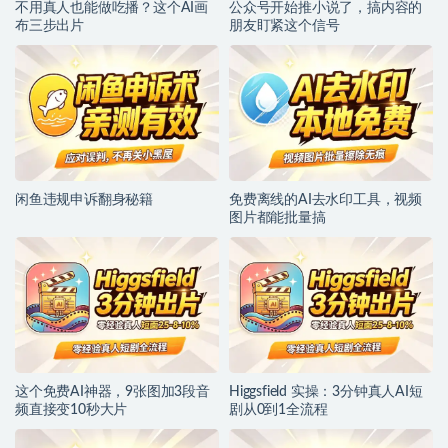
不用真人也能做吃播？这个AI画
公众号开始推小说了，搞内容的
布三步出片
朋友盯紧这个信号
闲鱼违规申诉翻身秘籍
免费离线的AI去水印工具，视频
图片都能批量搞
这个免费AI神器，9张图加3段音
Higgsfield 实操：3分钟真人AI短
频直接变10秒大片
剧从0到1全流程