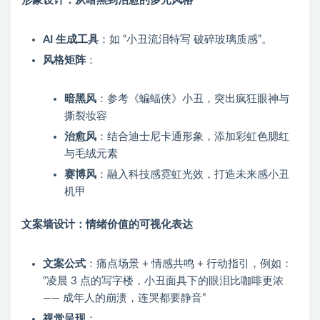
形象设计：从暗黑到治愈的多元风格
AI 生成工具
：如 “小丑流泪特写 破碎玻璃质感”。
风格矩阵
：
暗黑风
：参考《蝙蝠侠》小丑，突出疯狂眼神与
撕裂妆容
治愈风
：结合迪士尼卡通形象，添加彩虹色腮红
与毛绒元素
赛博风
：融入科技感霓虹光效，打造未来感小丑
机甲
文案墙设计：情绪价值的可视化表达
文案公式
：痛点场景 + 情感共鸣 + 行动指引，例如：
“凌晨 3 点的写字楼，小丑面具下的眼泪比咖啡更浓
—— 成年人的崩溃，连哭都要静音”
视觉呈现
：