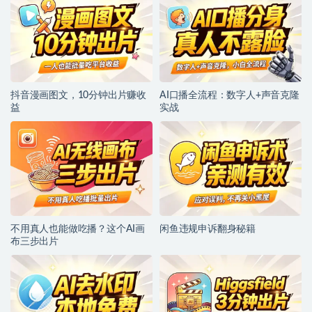
抖音漫画图文，10分钟出片赚收
AI口播全流程：数字人+声音克隆
益
实战
不用真人也能做吃播？这个AI画
闲鱼违规申诉翻身秘籍
布三步出片