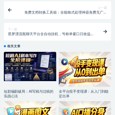
上一篇
免费文档转换工具箱：全能格式处理神器免费无广告
【专属】
下一篇
星梦漂流瓶聊天平台全自动挂机，号称单窗口日收益
40-60+【智能脚本+使用教程】
相关文章
短剧编剧破局：AI写稿与过稿的
全平台投手变现课：从入门到稳
实战心法
定出单