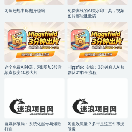
闲鱼违规申诉翻身秘籍
免费离线的AI去水印工具，视频
图片都能批量搞
这个免费AI神器，9张图加3段音
Higgsfield 实操：3分钟真人AI短
频直接变10秒大片
剧从0到1全流程
自媒体破局：系统化起号与爆款
闲鱼没流量？多半是这三件事没
打造
做透