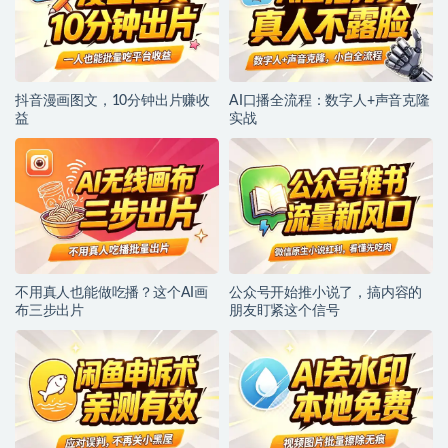
抖音漫画图文，10分钟出片赚收
AI口播全流程：数字人+声音克隆
益
实战
不用真人也能做吃播？这个AI画
公众号开始推小说了，搞内容的
布三步出片
朋友盯紧这个信号