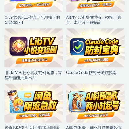
百万赞漫剧工作流：不用抽卡的
Aiarty：AI 图像增强，模糊、噪
智能体Skill
点、老照片一键搞定
用LibTV AI把小说变玄幻短剧，零
Claude Code 防封号避坑指南
基础也能批量出片
闲鱼被限流？这几招可以慢慢救
AI科普唱歌：俩小时搞定爆款涨