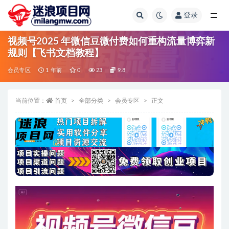
登录
全部
视频号2025 年微信豆微付费如何重构流量博弈新
规则【飞书文档教程】
会员专区
1 年前
0
23
9.8
当前位置：
首页
全部分类
会员专区
正文