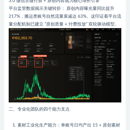
3.0 微信豆微付费 + 原创内容成为核心增长引擎
平台监管数据揭示关键转折： 原创内容曝光量同比提升
217%，搬运类账号自然流量衰减达 63%。这印证着平台流
量分配机制已建立 “原创质量 + 付费投放” 双轮驱动模型。
二、专业化团队的四个能力支点
素材工业化生产能力：单账号日均产出 15 + 原创素材