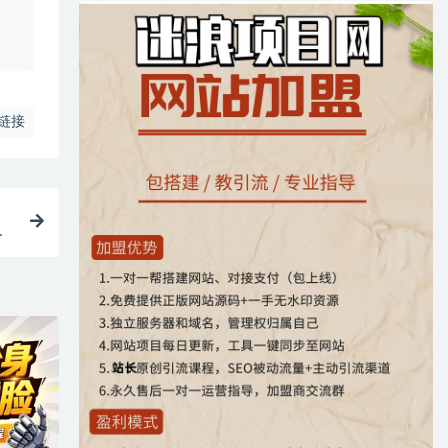
、
链接
软