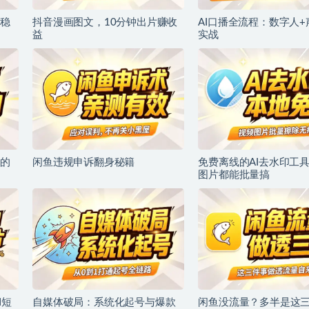
稳
抖音漫画图文，10分钟出片赚收
AI口播全流程：数字人
益
实战
的
闲鱼违规申诉翻身秘籍
免费离线的AI去水印工
图片都能批量搞
I短
自媒体破局：系统化起号与爆款
闲鱼没流量？多半是这