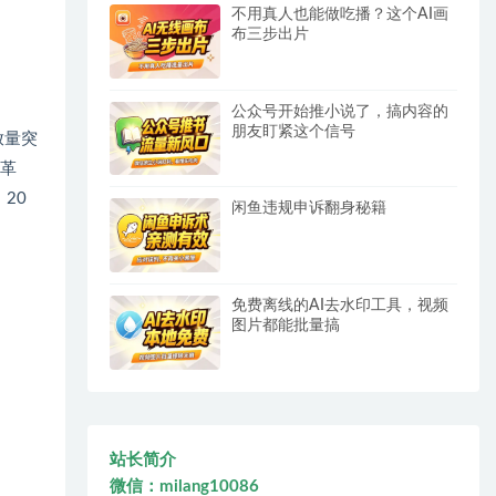
不用真人也能做吃播？这个AI画
布三步出片
公众号开始推小说了，搞内容的
朋友盯紧这个信号
放量突
觉革
20
闲鱼违规申诉翻身秘籍
免费离线的AI去水印工具，视频
图片都能批量搞
站长简介
微信：milang10086