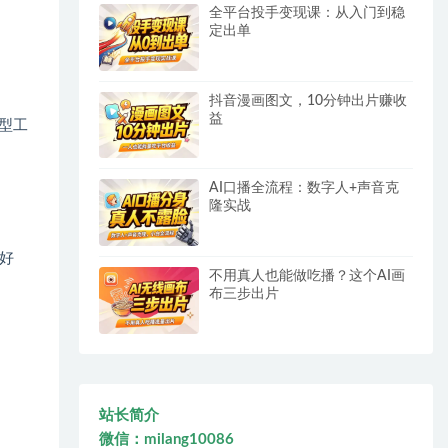
全平台投手变现课：从入门到稳
定出单
抖音漫画图文，10分钟出片赚收
益
型工
AI口播全流程：数字人+声音克
隆实战
好
不用真人也能做吃播？这个AI画
布三步出片
。
站长简介
微信：milang10086