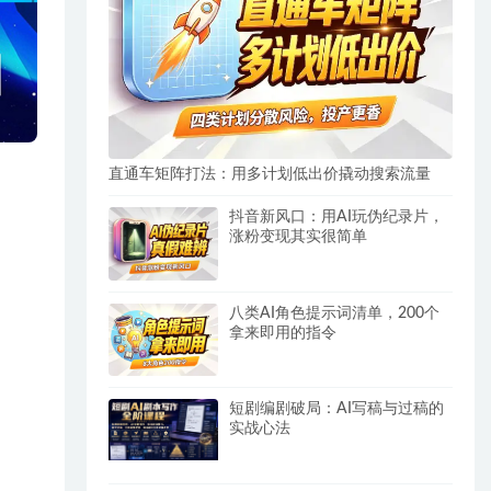
直通车矩阵打法：用多计划低出价撬动搜索流量
抖音新风口：用AI玩伪纪录片，
涨粉变现其实很简单
八类AI角色提示词清单，200个
拿来即用的指令
短剧编剧破局：AI写稿与过稿的
实战心法