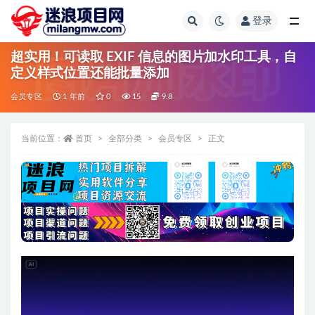
登录
全部
超实用！可读取 EXIF 信息的图片加水印工具，自
定义样式位置还能批量添加
会员专区
1 年前
0
15
9.8
当前位置：
首页
全部分类
会员专区
正文