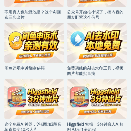
不用真人也能做吃播？这个AI画
公众号开始推小说了，搞内容的
布三步出片
朋友盯紧这个信号
闲鱼违规申诉翻身秘籍
免费离线的AI去水印工具，视频
图片都能批量搞
这个免费AI神器，9张图加3段音
Higgsfield 实操：3分钟真人AI短
频直接变10秒大片
剧从0到1全流程