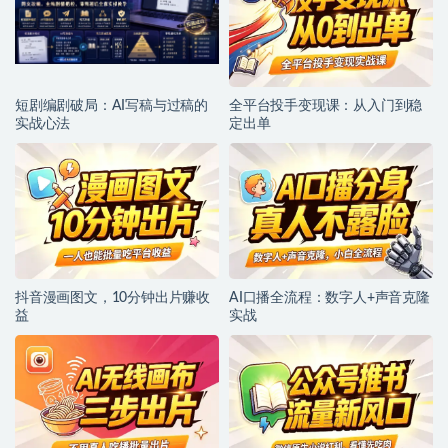
短剧编剧破局：AI写稿与过稿的
全平台投手变现课：从入门到稳
实战心法
定出单
抖音漫画图文，10分钟出片赚收
AI口播全流程：数字人+声音克隆
益
实战