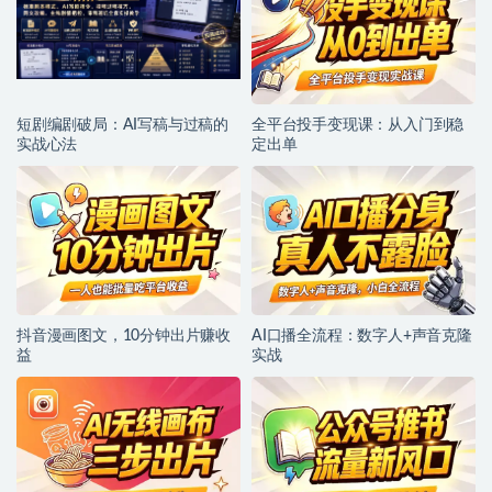
短剧编剧破局：AI写稿与过稿的
全平台投手变现课：从入门到稳
实战心法
定出单
抖音漫画图文，10分钟出片赚收
AI口播全流程：数字人+声音克隆
益
实战