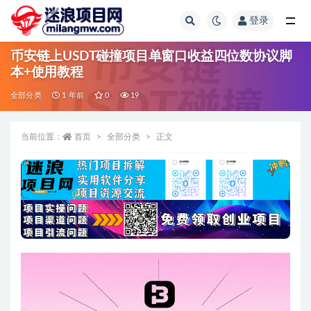
登录
全部
币安链上USDT碰撞项目单窗口收益四位数协议脚
本+使用教程
全部分类
1 年前
0
19
当前位置：
首页
全部分类
正文