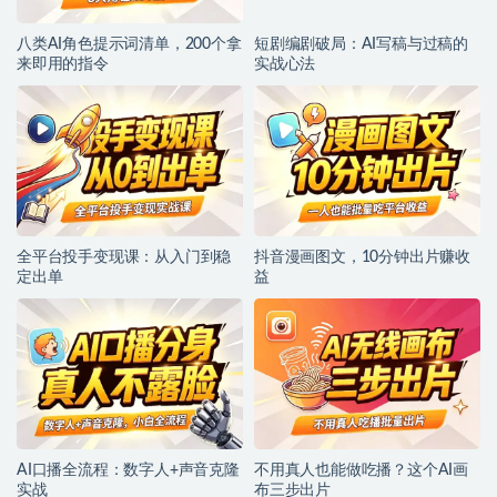
八类AI角色提示词清单，200个拿
短剧编剧破局：AI写稿与过稿的
来即用的指令
实战心法
全平台投手变现课：从入门到稳
抖音漫画图文，10分钟出片赚收
定出单
益
AI口播全流程：数字人+声音克隆
不用真人也能做吃播？这个AI画
实战
布三步出片