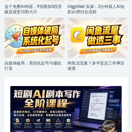
这个免费AI神器，9张图加3段音
Higgsfield 实操：3分钟真人AI短
频直接变10秒大片
剧从0到1全流程
自媒体破局：系统化起号与爆款
闲鱼没流量？多半是这三件事没
打造
做透