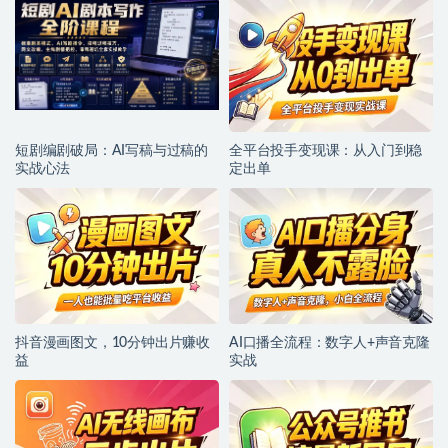
短剧编剧破局：AI写稿与过稿的
全平台投手变现课：从入门到稳
实战心法
定出单
抖音漫画图文，10分钟出片赚收
AI口播全流程：数字人+声音克隆
益
实战