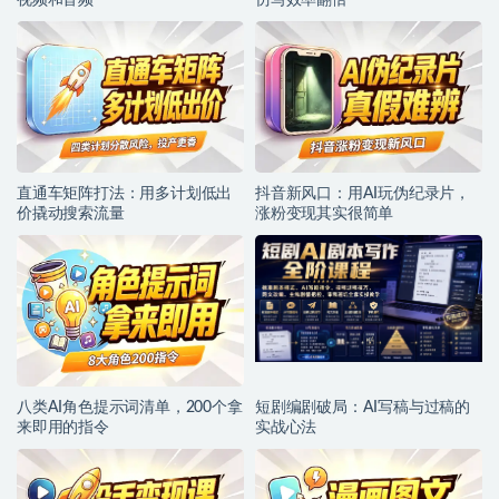
视频和音频
仿写效率翻倍
直通车矩阵打法：用多计划低出
抖音新风口：用AI玩伪纪录片，
价撬动搜索流量
涨粉变现其实很简单
八类AI角色提示词清单，200个拿
短剧编剧破局：AI写稿与过稿的
来即用的指令
实战心法