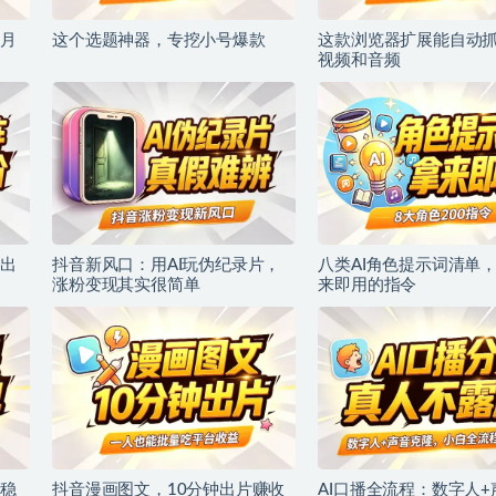
月
这个选题神器，专挖小号爆款
这款浏览器扩展能自动
视频和音频
出
抖音新风口：用AI玩伪纪录片，
八类AI角色提示词清单，
涨粉变现其实很简单
来即用的指令
稳
抖音漫画图文，10分钟出片赚收
AI口播全流程：数字人