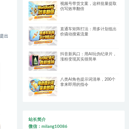
视频号带货文案，这样批量提取
仿写效率翻倍
直通车矩阵打法：用多计划低出
价撬动搜索流量
是出
抖音新风口：用AI玩伪纪录片，
涨粉变现其实很简单
八类AI角色提示词清单，200个
拿来即用的指令
站长简介
微信：milang10086