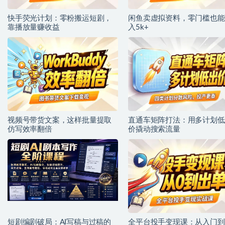
快手荧光计划：零粉搬运短剧，
闲鱼卖虚拟资料，零门槛也能
靠播放量赚收益
入5k+
视频号带货文案，这样批量提取
直通车矩阵打法：用多计划低
仿写效率翻倍
价撬动搜索流量
短剧编剧破局：AI写稿与过稿的
全平台投手变现课：从入门到