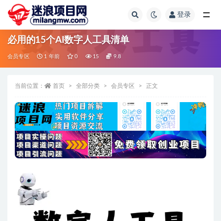
登录
全部
必用的15个AI数字人工具清单
会员专区
1 年前
0
15
9.8
当前位置：
首页
全部分类
会员专区
正文