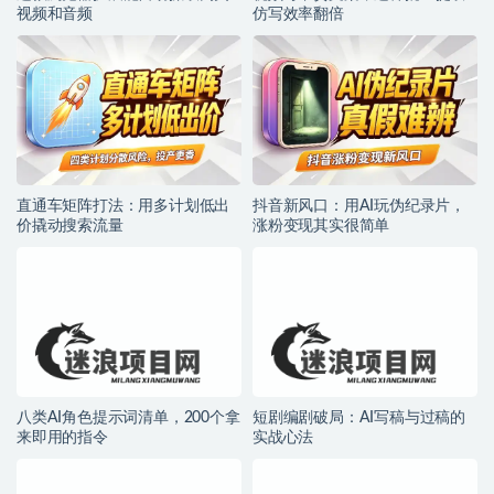
视频和音频
仿写效率翻倍
直通车矩阵打法：用多计划低出
抖音新风口：用AI玩伪纪录片，
价撬动搜索流量
涨粉变现其实很简单
八类AI角色提示词清单，200个拿
短剧编剧破局：AI写稿与过稿的
来即用的指令
实战心法