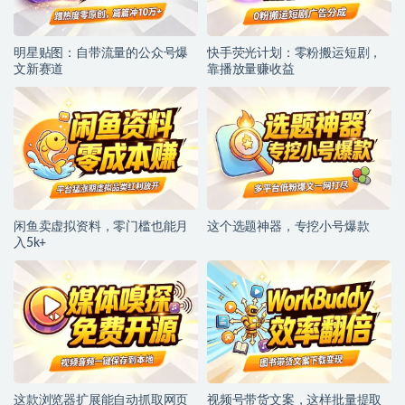
明星贴图：自带流量的公众号爆
快手荧光计划：零粉搬运短剧，
文新赛道
靠播放量赚收益
闲鱼卖虚拟资料，零门槛也能月
这个选题神器，专挖小号爆款
入5k+
这款浏览器扩展能自动抓取网页
视频号带货文案，这样批量提取