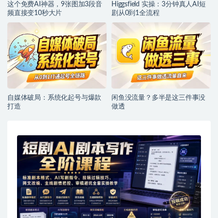
这个免费AI神器，9张图加3段音
Higgsfield 实操：3分钟真人AI短
频直接变10秒大片
剧从0到1全流程
自媒体破局：系统化起号与爆款
闲鱼没流量？多半是这三件事没
打造
做透