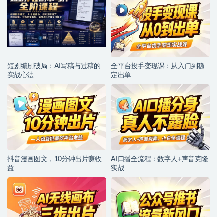
短剧编剧破局：AI写稿与过稿的
全平台投手变现课：从入门到稳
实战心法
定出单
抖音漫画图文，10分钟出片赚收
AI口播全流程：数字人+声音克隆
益
实战