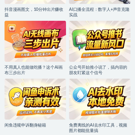
抖音漫画图文，10分钟出片赚收
AI口播全流程：数字人+声音克隆
益
实战
不用真人也能做吃播？这个AI画
公众号开始推小说了，搞内容的
布三步出片
朋友盯紧这个信号
闲鱼违规申诉翻身秘籍
免费离线的AI去水印工具，视频
图片都能批量搞