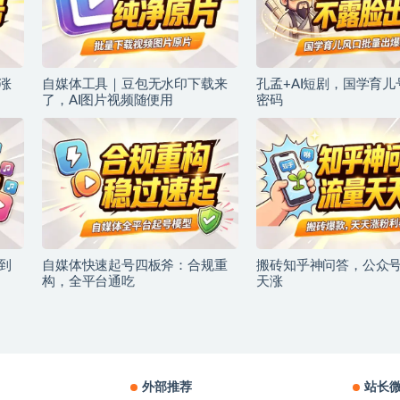
涨
自媒体工具｜豆包无水印下载来
孔孟+AI短剧，国学育
了，AI图片视频随便用
密码
到
自媒体快速起号四板斧：合规重
搬砖知乎神问答，公众
构，全平台通吃
天涨
外部推荐
站长