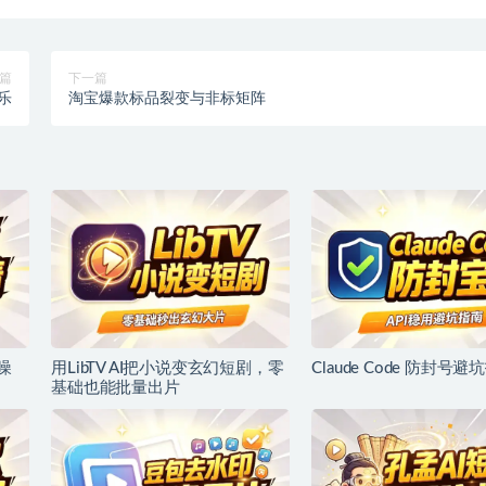
篇
下一篇
乐
淘宝爆款标品裂变与非标矩阵
噪
用LibTV AI把小说变玄幻短剧，零
Claude Code 防封号避
基础也能批量出片