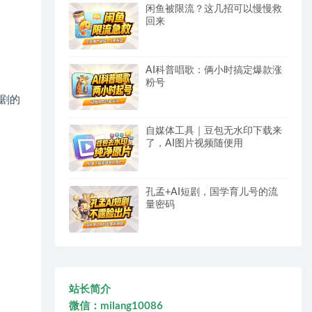
闲鱼被限流？这几招可以慢慢救
回来
AI科普唱歌：俩小时搞定爆款涨
粉号
剧的
自媒体工具｜豆包无水印下载来
了，AI图片视频随便用
孔孟+AI短剧，国学育儿号的流
量密码
站长简介
微信：milang10086