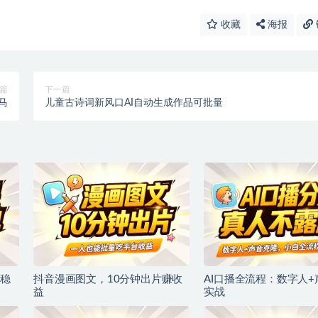
收藏
海报
篇
下一篇
马
儿童古诗词新风口AI自动生成作品可批量
稳
抖音漫画图文，10分钟出片赚收
AI口播全流程：数字人
益
实战