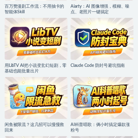
百万赞漫剧工作流：不用抽卡的
Aiarty：AI 图像增强，模糊、噪
智能体Skill
点、老照片一键搞定
用LibTV AI把小说变玄幻短剧，零
Claude Code 防封号避坑指南
基础也能批量出片
闲鱼被限流？这几招可以慢慢救
AI科普唱歌：俩小时搞定爆款涨
回来
粉号