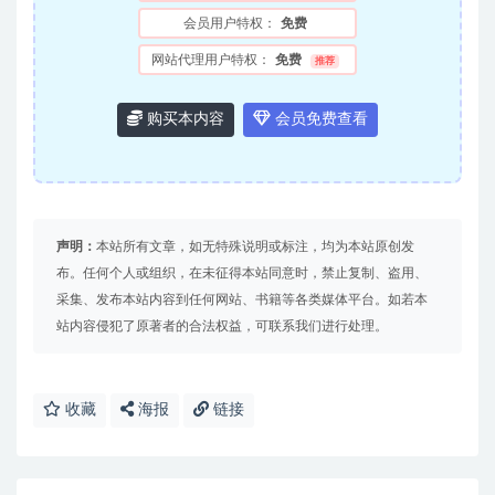
会员用户特权：
免费
网站代理用户特权：
免费
推荐
购买本内容
会员免费查看
声明：
本站所有文章，如无特殊说明或标注，均为本站原创发
布。任何个人或组织，在未征得本站同意时，禁止复制、盗用、
采集、发布本站内容到任何网站、书籍等各类媒体平台。如若本
站内容侵犯了原著者的合法权益，可联系我们进行处理。
收藏
海报
链接