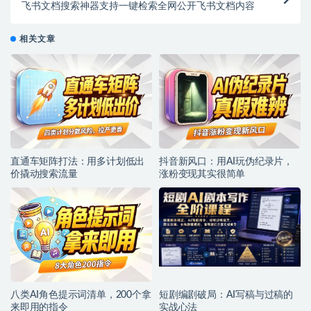
飞书文档搜索神器支持一键检索全网公开飞书文档内容
相关文章
直通车矩阵打法：用多计划低出
抖音新风口：用AI玩伪纪录片，
价撬动搜索流量
涨粉变现其实很简单
八类AI角色提示词清单，200个拿
短剧编剧破局：AI写稿与过稿的
来即用的指令
实战心法