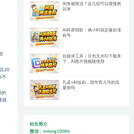
闲鱼被限流？这几招可以慢慢救
回来
AI科普唱歌：俩小时搞定爆款涨
粉号
损
自媒体工具｜豆包无水印下载来
了，AI图片视频随便用
且20
你不
孔孟+AI短剧，国学育儿号的流
量密码
够的
接就
站长简介
微信：milang10086