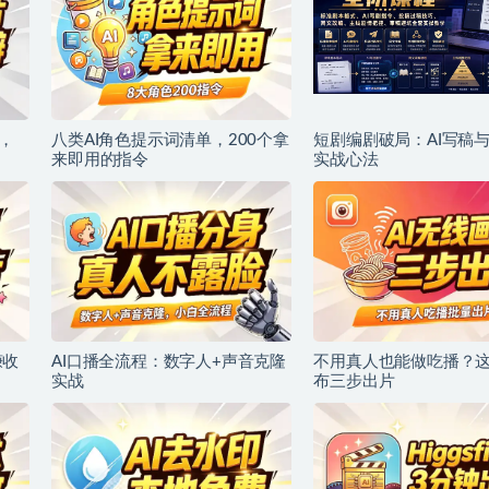
，
八类AI角色提示词清单，200个拿
短剧编剧破局：AI写稿
来即用的指令
实战心法
赚收
AI口播全流程：数字人+声音克隆
不用真人也能做吃播？这
实战
布三步出片