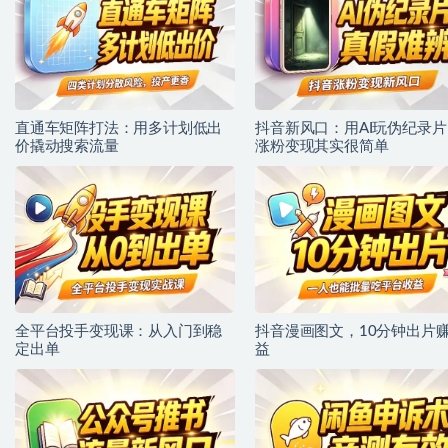
直通车矩阵打法：用多计划低出
抖音新风口：用AI玩伪纪录片
价撬动搜索流量
涨粉变现其实很简单
全平台投手变现课：从入门到稳
抖音漫画图文，10分钟出片
定出单
益