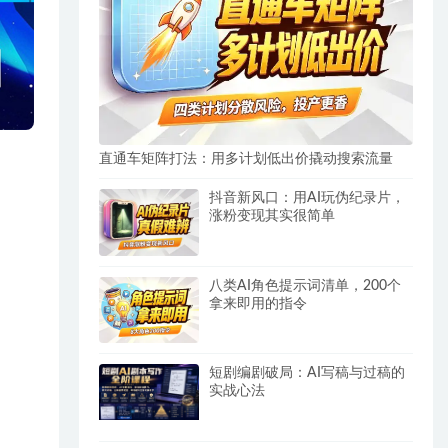
直通车矩阵打法：用多计划低出价撬动搜索流量
抖音新风口：用AI玩伪纪录片，
涨粉变现其实很简单
八类AI角色提示词清单，200个
拿来即用的指令
短剧编剧破局：AI写稿与过稿的
实战心法