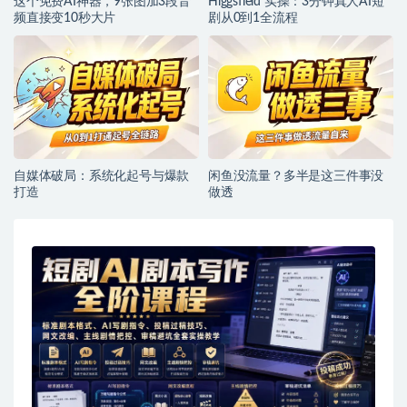
这个免费AI神器，9张图加3段音
Higgsfield 实操：3分钟真人AI短
频直接变10秒大片
剧从0到1全流程
自媒体破局：系统化起号与爆款
闲鱼没流量？多半是这三件事没
打造
做透