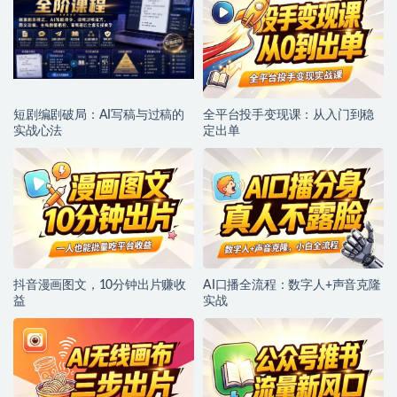
短剧编剧破局：AI写稿与过稿的
全平台投手变现课：从入门到稳
实战心法
定出单
抖音漫画图文，10分钟出片赚收
AI口播全流程：数字人+声音克隆
益
实战