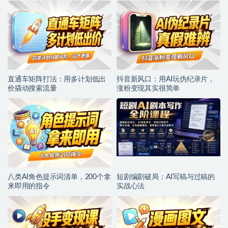
直通车矩阵打法：用多计划低出
抖音新风口：用AI玩伪纪录片，
价撬动搜索流量
涨粉变现其实很简单
八类AI角色提示词清单，200个拿
短剧编剧破局：AI写稿与过稿的
来即用的指令
实战心法