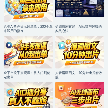
八类AI角色提示词清单，200个拿
短剧编剧破局：AI写稿与过稿的
来即用的指令
实战心法
全平台投手变现课：从入门到稳
抖音漫画图文，10分钟出片赚收
定出单
益