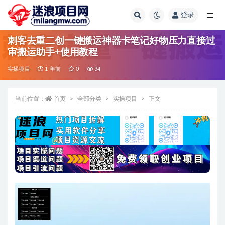
登录
全部
刺客去重二创一键搬运神器卡笔记好物压力直接过
审搬运助手+使用教程
实操项目
1 年前
0
34
当前位置：
首页
全部分类
实操项目
正文