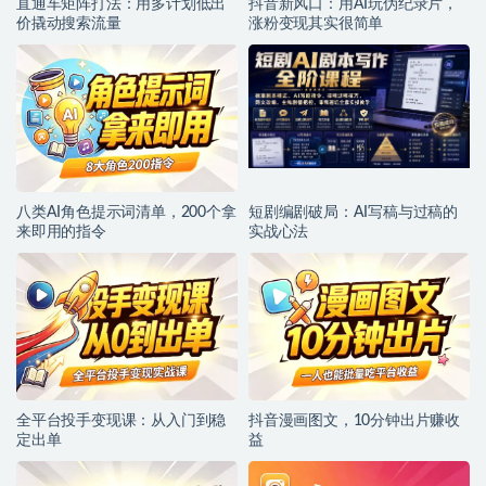
直通车矩阵打法：用多计划低出
抖音新风口：用AI玩伪纪录片，
价撬动搜索流量
涨粉变现其实很简单
八类AI角色提示词清单，200个拿
短剧编剧破局：AI写稿与过稿的
来即用的指令
实战心法
全平台投手变现课：从入门到稳
抖音漫画图文，10分钟出片赚收
定出单
益