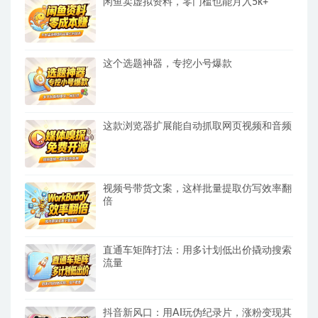
闲鱼卖虚拟资料，零门槛也能月入5k+
这个选题神器，专挖小号爆款
这款浏览器扩展能自动抓取网页视频和音频
视频号带货文案，这样批量提取仿写效率翻
倍
直通车矩阵打法：用多计划低出价撬动搜索
流量
抖音新风口：用AI玩伪纪录片，涨粉变现其