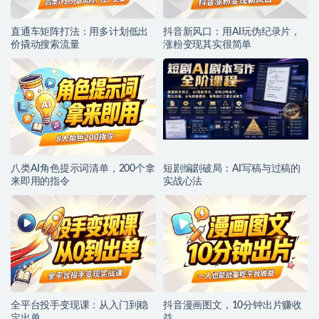
直通车矩阵打法：用多计划低出
抖音新风口：用AI玩伪纪录片，
价撬动搜索流量
涨粉变现其实很简单
八类AI角色提示词清单，200个拿
短剧编剧破局：AI写稿与过稿的
来即用的指令
实战心法
全平台投手变现课：从入门到稳
抖音漫画图文，10分钟出片赚收
定出单
益