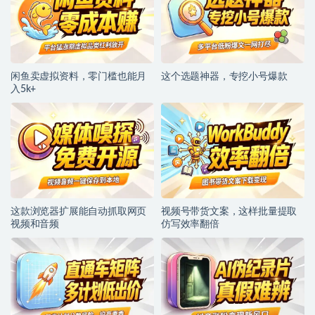
闲鱼卖虚拟资料，零门槛也能月
这个选题神器，专挖小号爆款
入5k+
这款浏览器扩展能自动抓取网页
视频号带货文案，这样批量提取
视频和音频
仿写效率翻倍