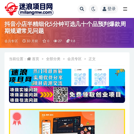
登录
全部
抖音小店半精细化5分钟可选几十个品预判爆款周
期规避常见问题
会员专区
10 月前
0
27
9.8
当前位置：
首页
全部分类
会员专区
正文