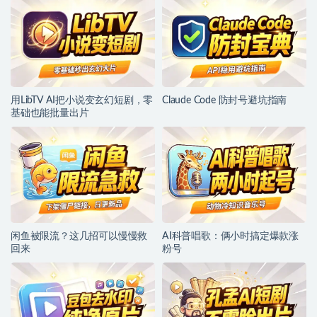
用LibTV AI把小说变玄幻短剧，零
Claude Code 防封号避坑指南
基础也能批量出片
闲鱼被限流？这几招可以慢慢救
AI科普唱歌：俩小时搞定爆款涨
回来
粉号