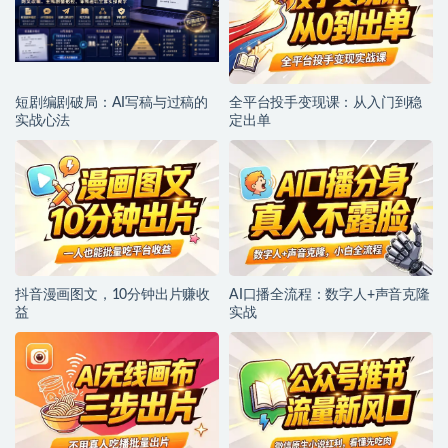
短剧编剧破局：AI写稿与过稿的
全平台投手变现课：从入门到稳
实战心法
定出单
抖音漫画图文，10分钟出片赚收
AI口播全流程：数字人+声音克隆
益
实战