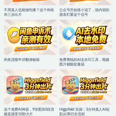
不用真人也能做吃播？这个AI画
公众号开始推小说了，搞内容的
布三步出片
朋友盯紧这个信号
闲鱼违规申诉翻身秘籍
免费离线的AI去水印工具，视频
图片都能批量搞
这个免费AI神器，9张图加3段音
Higgsfield 实操：3分钟真人AI短
频直接变10秒大片
剧从0到1全流程