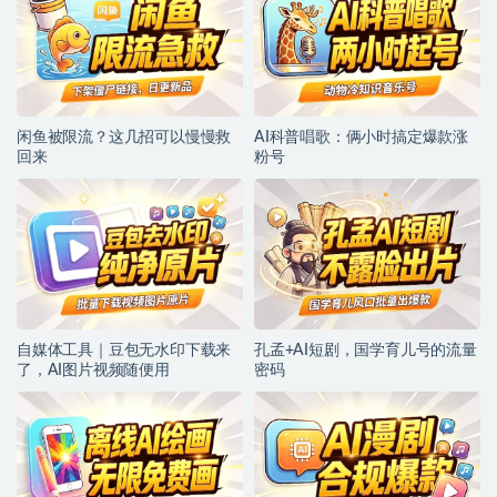
闲鱼被限流？这几招可以慢慢救
AI科普唱歌：俩小时搞定爆款涨
回来
粉号
自媒体工具｜豆包无水印下载来
孔孟+AI短剧，国学育儿号的流量
了，AI图片视频随便用
密码