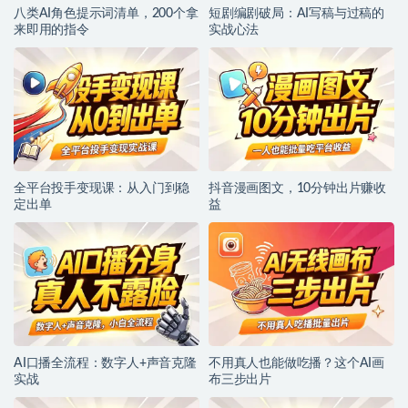
八类AI角色提示词清单，200个拿
短剧编剧破局：AI写稿与过稿的
来即用的指令
实战心法
全平台投手变现课：从入门到稳
抖音漫画图文，10分钟出片赚收
定出单
益
AI口播全流程：数字人+声音克隆
不用真人也能做吃播？这个AI画
实战
布三步出片