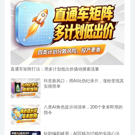
直通车矩阵打法：用多计划低出价撬动搜索流量
抖音新风口：用AI玩伪纪录片，涨粉变现其
实很简单
八类AI角色提示词清单，200个拿来即用的
指令
短剧编剧破局：AI写稿与过稿的实战心法