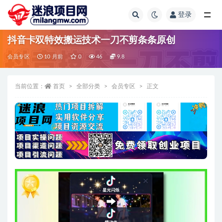
登录
全部
抖音卡双特效搬运技术一刀不剪条条原创
会员专区
10 月前
0
46
9.8
当前位置：
首页
全部分类
会员专区
正文