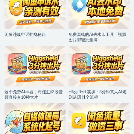
闲鱼违规申诉翻身秘籍
免费离线的AI去水印工具，视频
图片都能批量搞
这个免费AI神器，9张图加3段音
Higgsfield 实操：3分钟真人AI短
频直接变10秒大片
剧从0到1全流程