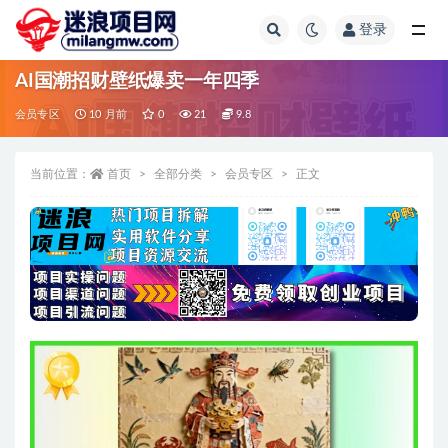
登录
全部
AI国潮招财壁纸爆卖一年四季
会员专区
10 月前
0
21
9.8
当前位置：
首页
全部分类
会员专区
正文