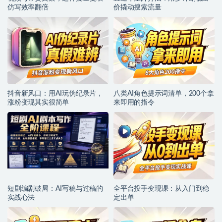
仿写效率翻倍
价撬动搜索流量
抖音新风口：用AI玩伪纪录片，
八类AI角色提示词清单，200个拿
涨粉变现其实很简单
来即用的指令
短剧编剧破局：AI写稿与过稿的
全平台投手变现课：从入门到稳
实战心法
定出单