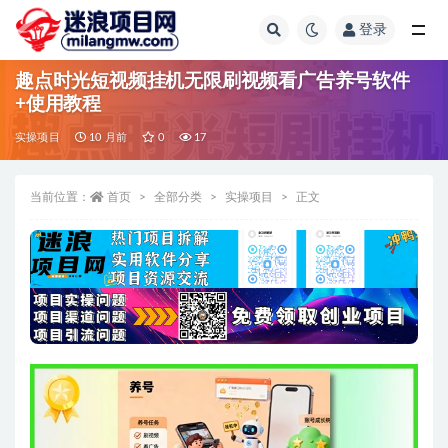
登录
全部
趣点时光短视频挂机无限刷视频看广告养号软件
+使用教程
实操项目
10 月前
0
17
当前位置：
首页
全部分类
实操项目
正文