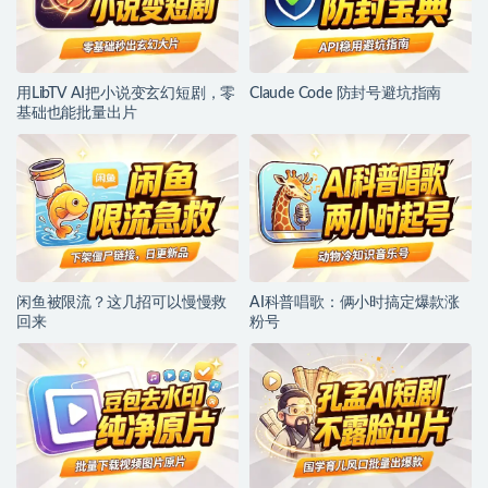
用LibTV AI把小说变玄幻短剧，零
Claude Code 防封号避坑指南
基础也能批量出片
闲鱼被限流？这几招可以慢慢救
AI科普唱歌：俩小时搞定爆款涨
回来
粉号