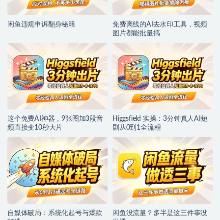
闲鱼违规申诉翻身秘籍
免费离线的AI去水印工具，视频
图片都能批量搞
这个免费AI神器，9张图加3段音
Higgsfield 实操：3分钟真人AI短
频直接变10秒大片
剧从0到1全流程
自媒体破局：系统化起号与爆款
闲鱼没流量？多半是这三件事没