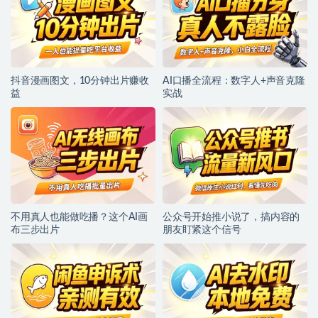
抖音漫画图文，10分钟出片赚收
AI口播全流程：数字人+声音克隆
益
实战
不用真人也能做吃播？这个AI画
公众号开始推小说了，搞内容的
布三步出片
朋友盯紧这个信号