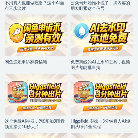
不用真人也能做吃播？这个AI画
公众号开始推小说了，搞内容的
布三步出片
朋友盯紧这个信号
闲鱼违规申诉翻身秘籍
免费离线的AI去水印工具，视频
图片都能批量搞
这个免费AI神器，9张图加3段音
Higgsfield 实操：3分钟真人AI短
频直接变10秒大片
剧从0到1全流程