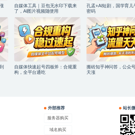
涨
自媒体工具｜豆包无水印下载来
孔孟+AI短剧，国学育
了，AI图片视频随便用
密码
到
自媒体快速起号四板斧：合规重
搬砖知乎神问答，公众
构，全平台通吃
天涨
外部推荐
站长
服务器购买
域名购买