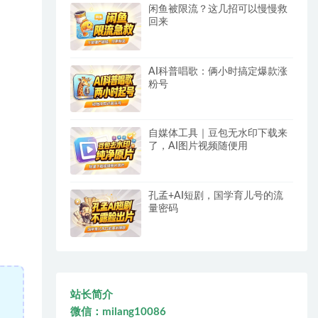
闲鱼被限流？这几招可以慢慢救
回来
AI科普唱歌：俩小时搞定爆款涨
粉号
自媒体工具｜豆包无水印下载来
了，AI图片视频随便用
孔孟+AI短剧，国学育儿号的流
量密码
站长简介
微信：milang10086